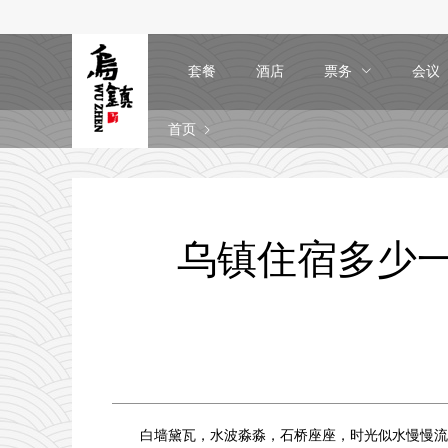
套餐
酒店
票务
会议
首页
乌镇住宿多少
白墙黛瓦，水波淼淼，石桥座座，时光似水慢慢流