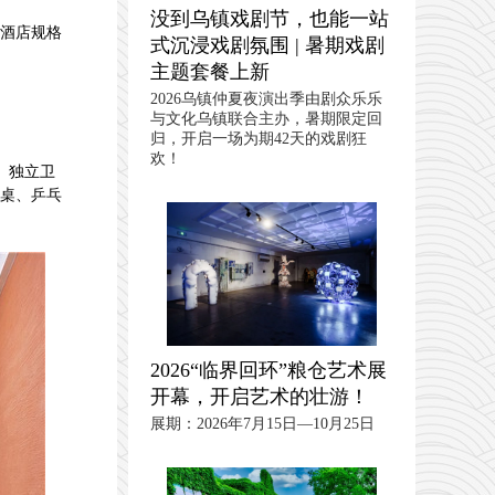
没到乌镇戏剧节，也能一站
酒店规格
式沉浸戏剧氛围 | 暑期戏剧
主题套餐上新
2026乌镇仲夏夜演出季由剧众乐乐
与文化乌镇联合主办，暑期限定回
归，开启一场为期42天的戏剧狂
欢！
、独立卫
桌、乒乓
2026“临界回环”粮仓艺术展
开幕，开启艺术的壮游！
展期：2026年7月15日—10月25日