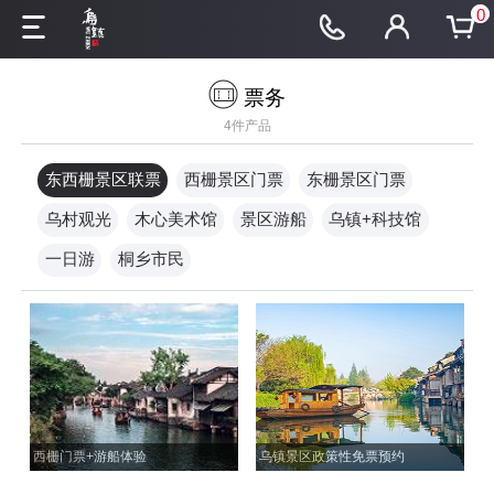
0
票务
4件产品
东西栅景区联票
西栅景区门票
东栅景区门票
乌村观光
木心美术馆
景区游船
乌镇+科技馆
一日游
桐乡市民
西栅门票+游船体验
乌镇景区政策性免票预约