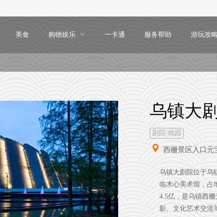
美食
购物娱乐
一卡通
服务帮助
游玩攻
乌镇大
剧院/戏园
西栅景区入口元
乌镇大剧院位于乌
临木心美术馆，占地
4.5亿，是乌镇
影、文化艺术交流