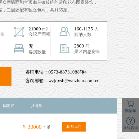
观众席墙面和穹顶由乌镇传统的蓝印花布图案装饰，
，二层还配有独立包厢，共1135座。
21000
160-1135
m2
人
会议厅面积
量
容纳人数
2800
无
间
景区内总房量
客房数量
咨询电话：0573-88731088转4
咨询邮箱：wzjqxsb@wuzhen.com.cn
固定式
挂牌价
购物车
30000
——
联系我们
¥
/ 场
在线咨询