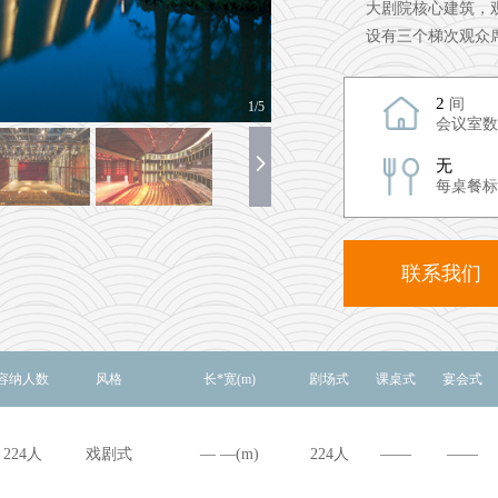
大剧院核心建筑，
设有三个梯次观众席
2
间
2/5
会议室数
无
每桌餐标
联系我们
容纳人数
风格
长*宽(m)
剧场式
课桌式
宴会式
224人
戏剧式
— —(m)
224人
——
——