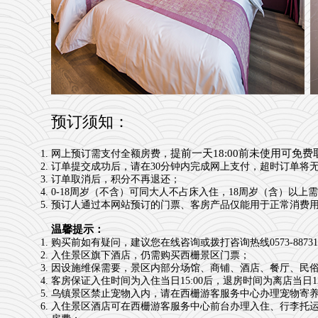
预订须知：
提前一天18:00前未使用可免费
网上预订需支付全额房费，
订单提交成功后，请在30分钟内完成网上支付，超时订单将
订单取消后，积分不再退还；
0-18周岁（不含）可同大人不占床入住，18周岁（含）以
预订人通过本网站预订的门票、客房产品仅能用于正常消费
温馨提示：
购买前如有疑问，建议您在线咨询或拨打咨询热线0573-88731
入住景区旗下酒店，仍需购买西栅景区门票；
因设施维保需要，景区内部分场馆、商铺、酒店、餐厅、民俗表演
客房保证入住时间为入住当日15:00后，退房时间为离店当日12
乌镇景区禁止宠物入内，请在西栅游客服务中心办理宠物寄
入住景区酒店可在西栅游客服务中心前台办理入住、行李托运或