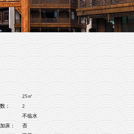
25㎡
2
数：
不临水
加床：
否