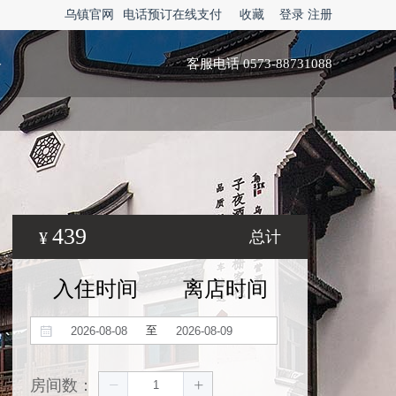
乌镇官网
电话预订在线支付
收藏
登录
注册
略
客服电话 0573-88731088
439
¥
总计
入住时间
离店时间
至
房间数：