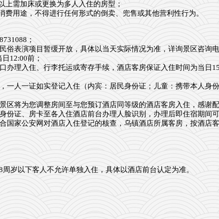
）以上需加床或更换为多人入住的房型；
常消费用途，不得进行任何形式的倒卖、兜售或其他营利性行为。
31088；
表演项目暂缓开放，具体以当天实际情况为准，详询景区咨询电话057
12:00前；
办理入住、行李托运或寄存手续，酒店客房保证入住时间为当日15:0
，一人一证如实登记入住（内宾：居民身份证；儿童：携带本人身
景区将为您调整房间至与您预订酒店同等级的酒店客房入住，感谢
身份证、房卡至各入住酒店前台办理人脸识别，办理后即住宿期间
合国家公安网对酒店入住登记的核查，乌镇酒店所属客房，按酒店
，18周岁以下客人不允许单独入住，具体以酒店前台认定为准。