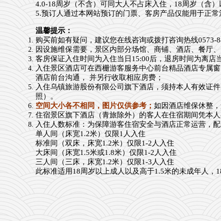
4.
0-18周岁（不含）可同大人不占床入住，18周岁（含
5.预订人通过本网站预订的门票、客房产品仅能用于正
温馨提示：
购买前如有疑问，建议您在线咨询或拨打咨询热线0573-887
因设施维保需要，景区内部分场馆、商铺、酒店、餐厅、民俗
客房保证入住时间为入住当日15:00后，退房时间为离店当日
入住景区酒店可在西栅游客服务中心前台精品酒店专属窗口
酒店前台沟通， 并另行收取相应房费；
入住乌镇旅游股份有限公司旗下酒店，须持本人有效证件
照
）。
空间大小各不相同，图片仅供参考；
如因酒店维保休整，
住宿景区旗下酒店
（青旅除外）
的客人在住宿期间凭本人
入住人数标准：为保障游客住宿安全与酒店正常运营，配
单人间（床宽1.2米）仅限1人入住
标准间（双床，床宽1.2米）仅限1-2人入住
大床间（床宽1.5米或1.8米）仅限1-2人入住
三人间（三床，床宽1.2米）仅限1-3人入住
此标准适用18周岁以上成人以及高于1.5米的未成年人