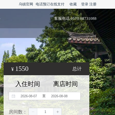
乌镇官网
电话预订在线支付
收藏
登录
注册
略
客服电话 0573-88731088
1550
¥
总计
入住时间
离店时间
至
房间数：