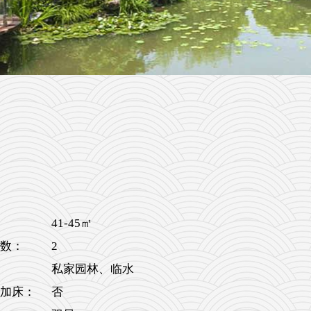
41-45㎡
2
数：
私家园林、临水
加床：
否