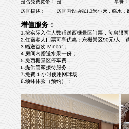
是否免费宽带：
是
早餐：
房间描述：
房间内设两张1.3米小床，临水
增值服务：
1.按实际入住人数赠送西栅景区门票，每房限
2.住宿客人门票可享优惠：东栅景区90元/人
3.赠送首次 Minbar；
4.房间内赠送水果一份；
5.免西栅景区停车费；
6.提供管家接待服务；
7.免费 1 小时使用网球场；
8.颂钵体验（预约）；