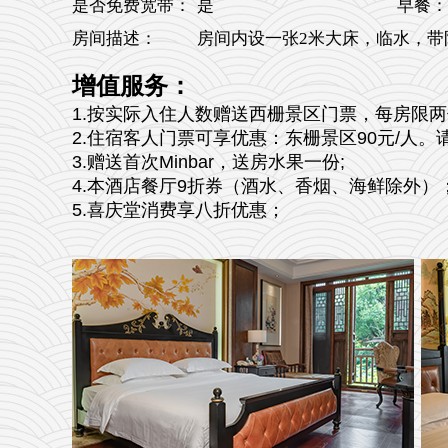
是否免费宽带：
是
早餐：
房间描述：
房间内设一张2米大床，临水，带
增值服务：
1.按实际入住人数赠送西栅景区门票，每房限
2.住宿客人门票可享优惠：东栅景区90元/人
3.赠送首次Minbar，送房水果一份;
4.本酒店餐厅9折券（酒水、香烟、海鲜除外）
5.喜庆堂消费享八折优惠；