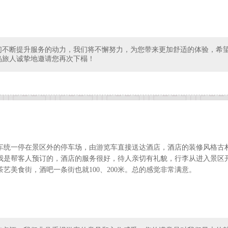
们不断提升服务的动力，我们将不懈努力，为您带来更加舒适的体验，希
乌旅人诚挚地邀请您再次下榻！
车统一停在景区外的停车场，由游览车直接送达酒店，酒店的装修风格古
我是帮客人预订的，酒店的服务很好，待人亲切有礼貌，行李从进入景区
艺美食街，酒吧一条街也就100、200米。总的感觉非常满意。