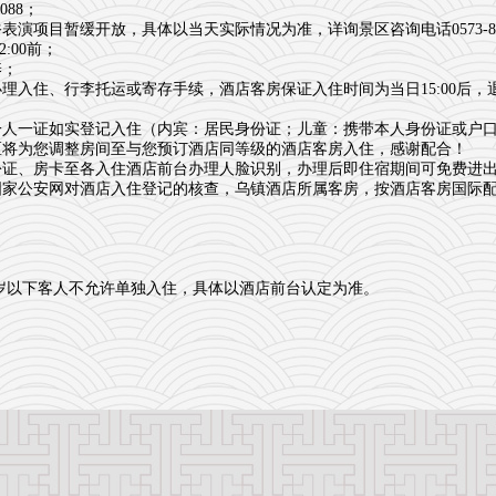
088；
项目暂缓开放，具体以当天实际情况为准，详询景区咨询电话0573-887
:00前；
养；
入住、行李托运或寄存手续，酒店客房保证入住时间为当日15:00后，退
一人一证如实登记入住（内宾：居民身份证；儿童：携带本人身份证或户
区将为您调整房间至与您预订酒店同等级的酒店客房入住，感谢配合！
份证、房卡至各入住酒店前台办理人脸识别，办理后即住宿期间可免费进
国家公安网对酒店入住登记的核查，乌镇酒店所属客房，按酒店客房国际
8周岁以下客人不允许单独入住，具体以酒店前台认定为准。