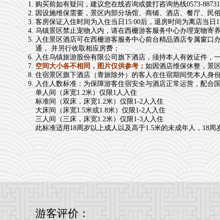
购买前如有疑问，建议您在线咨询或拨打咨询热线0573-88731
因设施维保需要，景区内部分场馆、商铺、酒店、餐厅、民俗表演
客房保证入住时间为入住当日15:00后，退房时间为离店当日12
乌镇景区禁止宠物入内，请在西栅游客服务中心办理宠物寄
入住景区酒店可在西栅游客服务中心前台精品酒店专属窗口办理
通， 并另行收取相应房费；
入住乌镇旅游股份有限公司旗下酒店，须持本人有效证件，
空间大小各不相同，图片仅供参考；
如因酒店维保休整，景
住宿景区旗下酒店（青旅除外）的客人在住宿期间凭本人身
入住人数标准：为保障游客住宿安全与酒店正常运营，配合
单人间（床宽1.2米）仅限1人入住
标准间（双床，床宽1.2米）仅限1-2人入住
大床间（床宽1.5米或1.8米）仅限1-2人入住
三人间（三床，床宽1.2米）仅限1-3人入住
此标准适用18周岁以上成人以及高于1.5米的未成年人，1
游客评价：