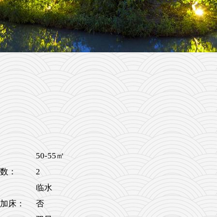
50-55㎡
2
数：
临水
加床：
否