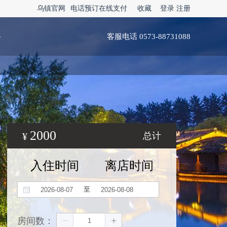
乌镇官网
电话预订在线支付
收藏
登录
注册
略
客服电话 0573-88731088
2000
¥
总计
入住时间
离店时间
至
房间数：