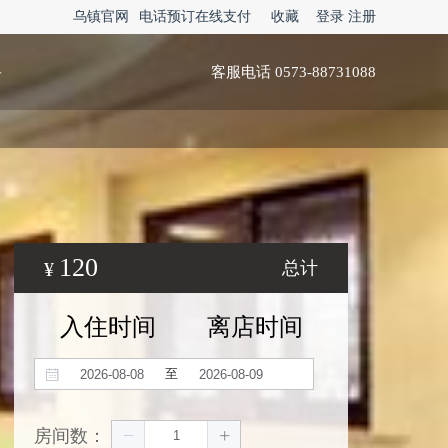
乌镇官网
电话预订在线支付
收藏
登录
注册
略
客服电话 0573-88731088
120
¥
总计
入住时间
离店时间
至
房间数：