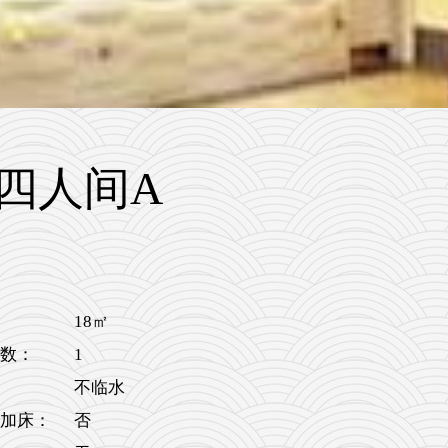
四人间A
18㎡
1
数：
不临水
加床：
否