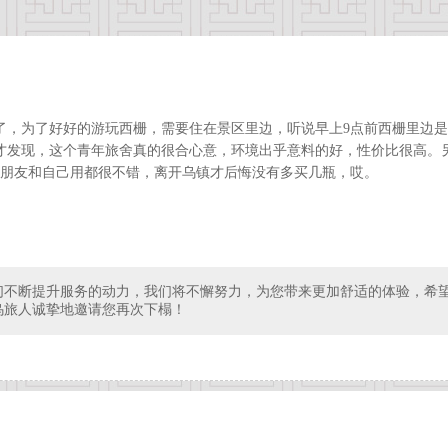
镇了，为了好好的游玩西栅，需要住在景区里边，听说早上9点前西栅里边
才发现，这个青年旅舍真的很合心意，环境出乎意料的好，性价比很高。另
送朋友和自己用都很不错，离开乌镇才后悔没有多买几瓶，哎。
们不断提升服务的动力，我们将不懈努力，为您带来更加舒适的体验，希
乌旅人诚挚地邀请您再次下榻！