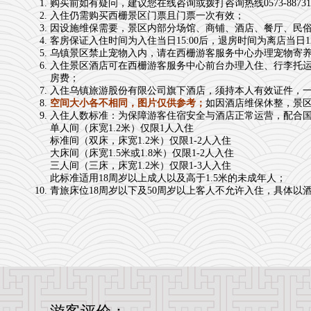
购买前如有疑问，建议您在线咨询或拨打咨询热线0573-88731
入住仍需购买西栅景区门票且门票一次有效；
因设施维保需要，景区内部分场馆、商铺、酒店、餐厅、民俗表演
客房保证入住时间为入住当日15:00后，退房时间为离店当日12
乌镇景区禁止宠物入内，请在西栅游客服务中心办理宠物寄
入住景区酒店可在西栅游客服务中心前台办理入住、行李托运或
房费；
入住乌镇旅游股份有限公司旗下酒店，须持本人有效证件，
空间大小各不相同，图片仅供参考；
如因酒店维保休整，景
入住人数标准：为保障游客住宿安全与酒店正常运营，配合
单人间（床宽1.2米）仅限1人入住
标准间（双床，床宽1.2米）仅限1-2人入住
大床间（床宽1.5米或1.8米）仅限1-2人入住
三人间（三床，床宽1.2米）仅限1-3人入住
此标准适用18周岁以上成人以及高于1.5米的未成年人；
青旅床位18周岁以下及50周岁以上客人不允许入住，具体以