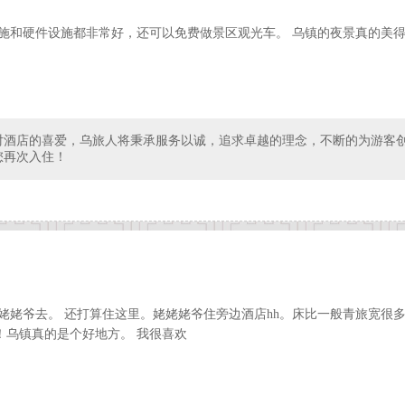
设施和硬件设施都非常好，还可以免费做景区观光车。 乌镇的夜景真的美
对酒店的喜爱，乌旅人将秉承服务以诚，追求卓越的理念，不断的为游客
您再次入住！
姥姥爷去。 还打算住这里。姥姥姥爷住旁边酒店hh。床比一般青旅宽很
！乌镇真的是个好地方。 我很喜欢