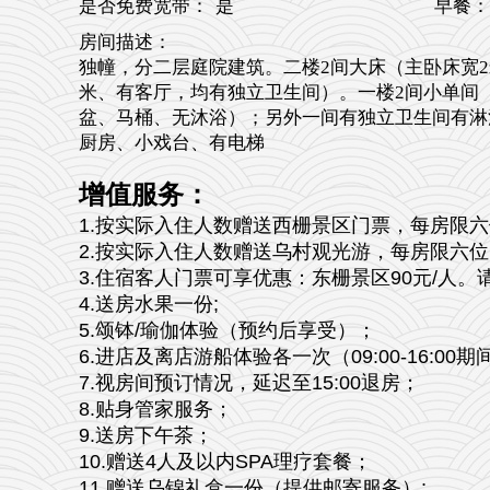
是否免费宽带：
是
早餐：
房间描述：
独幢，分二层庭院建筑。二楼2间大床（主卧床宽2
米、有客厅，均有独立卫生间）。一楼2间小单间（
盆、马桶、无沐浴）；另外一间有独立卫生间有淋
厨房、小戏台、有电梯
增值服务：
1.按实际入住人数赠送西栅景区门票，每房限
2.按实际入住人数赠送乌村观光游，每房限六
3.住宿客人门票可享优惠：东栅景区90元/人
4.送房水果一份;
5.颂钵/瑜伽体验（预约后享受）；
6.进店及离店游船体验各一次（09:00-16:00
7.视房间预订情况，延迟至15:00退房；
8.贴身管家服务；
9.送房下午茶；
10.赠送4人及以内SPA理疗套餐；
11.赠送乌锦礼盒一份（提供邮寄服务）;