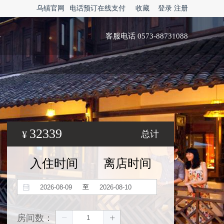
乌镇官网
电话预订在线支付
收藏
登录
注册
略
客服电话 0573-88731088
32339
¥
总计
入住时间
离店时间
至
房间数：