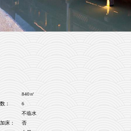
840㎡
6
数：
不临水
加床：
否