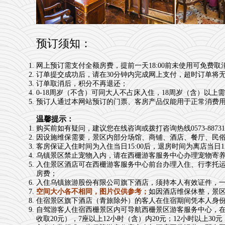
预订须知：
网上预订需支付全额房费，提前一天18:00前未使用可免费取
订单提交成功后，请在30分钟内完成网上支付，超时订单将
订单取消后，积分不再退还；
0-18周岁（不含）可同大人不占床入住，18周岁（含）以
预订人通过本网站预订的门票、客房产品仅能用于正常消费
温馨提示：
购买前如有疑问，建议您在线咨询或拨打咨询热线0573-88731
因设施维保需要，景区内部分场馆、商铺、酒店、餐厅、民俗表演
客房保证入住时间为入住当日15:00后，退房时间为离店当日12
乌镇景区禁止宠物入内，请在西栅游客服务中心办理宠物寄
入住景区酒店可在西栅游客服务中心前台办理入住、行李托运或
房费；
入住乌镇旅游股份有限公司旗下酒店，须持本人有效证件，
空间大小各不相同，图片仅供参考；
如因酒店维保休整，景
住宿景区旗下酒店（青旅除外）的客人在住宿期间凭本人身
自驾游客人住宿西栅景区内可导航西栅景区游客服务中心，在服
收取20元），7座以上12小时（含）内20元；12小时以上30元