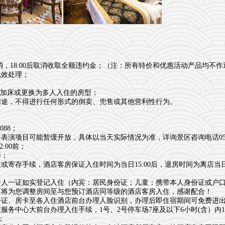
消，18:00后取消收取全额违约金；（注：所有特价和优惠活动产品均不
无效处理；
上需加床或更换为多人入住的房型；
用途，不得进行任何形式的倒卖、兜售或其他营利性行为。
088；
项目可能暂缓开放，具体以当天实际情况为准，详询景区咨询电话0573-8
:00前；
养；
寄存手续，酒店客房保证入住时间为当日15:00后，退房时间为离店当日
一人一证如实登记入住（内宾：居民身份证；儿童：携带本人身份证或户
区将为您调整房间至与您预订酒店同等级的酒店客房入住，感谢配合！
份证、房卡至各入住酒店前台办理人脸识别，办理后即住宿期间可免费进
务中心大前台办理入住手续，1号、2号停车场7座及以下6小时(含）内10
；