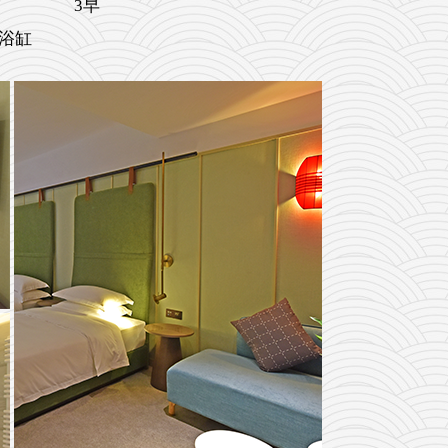
3早
带浴缸