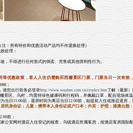
；（注：所有特价和优惠活动产品均不作退换处理）
无效处理；
用途，不得进行任何形式的倒卖、兜售或其他营利性行为。
同等优惠政策，客人入住仍需购买西栅景区门票，门票当日一次有效
088；
，请您出行前务必登录
http://www.wuzhen.com.cn/crsykrz.htm
了解（最新）
、进入东西栅景区、乌村，均需持绿色健康码和行程码，并佩戴口罩，配合现场
当日15:00后，退房时间为离店当日12:00前，如提前入住或推迟退
：居民身份证；儿童：携带本人身份证或户口本；外宾：护照；港澳台胞
:00前；
国家公安网对酒店入住登记的核查，乌镇酒店所属客房，按酒店客房国际