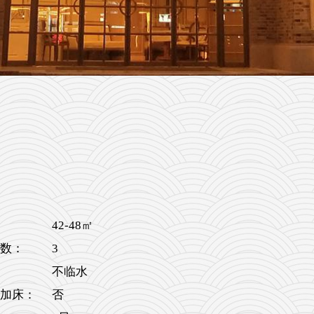
42-48㎡
3
数：
不临水
加床：
否