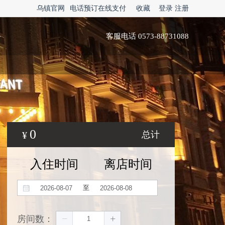
乌镇官网
电话预订在线支付
收藏
登录
注册
略
客服电话 0573-88731088
0
¥
总计
入住时间
离店时间
至
房间数：