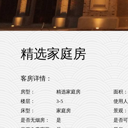
精选家庭房
客房详情：
房型：
精选家庭房
面积：
3-5
楼层：
使用人
床型：
家庭房
景观：
是否无烟房：
是
是否可