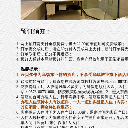
预订须知：
网上预订需支付全额房费，当天22:00前未使用可免费取消
订单提交成功后，请在30分钟内完成网上支付，超时订单将
订单取消后，积分不再退还；
预订人通过本网站预订的门票、客房产品仅能用于正常消费
温馨提示：
云贝尔作为乌镇旅业特约酒店，不享受乌镇旅业旗下酒店
购买前如有疑问，建议您在线咨询或拨打咨询热线0573-88731
防疫提醒：1、因疫情风险区多变，为确保您顺利入园、入住
话：0573-88731088。防疫政策以当天现场为准。2
酒店前台可办理入住、行李寄存手续，酒店客房保证入住时间为
办理入住须持本人有效证件，一人一证如实登记入住（内宾
其它消费，押金将如数退还；
客房保证入住时间为入住当日15:00后，退房时间为离店当日12
入住人数标准：为保障游客住宿安全与酒店正常运营，配合
单人间（床宽1.2米）仅限1人入住
标准间（双床，床宽1.2米）仅限1-2人入住