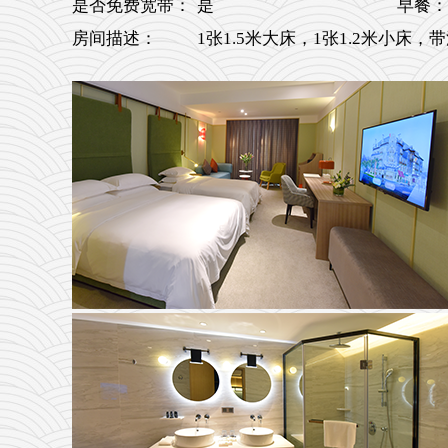
是否免费宽带：
是
早餐：
房间描述：
1张1.5米大床，1张1.2米小床，