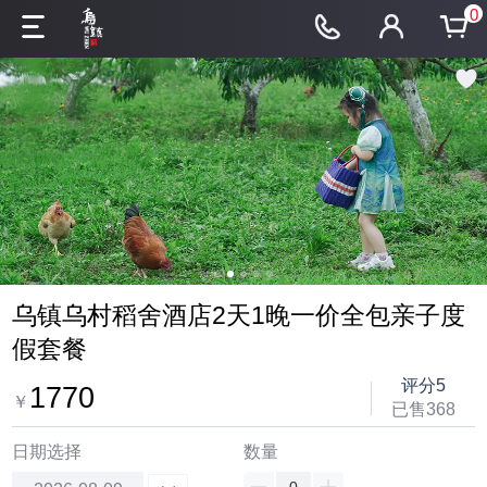
0
乌镇乌村稻舍酒店2天1晚一价全包亲子度
假套餐
评分5
1770
￥
已售368
日期选择
数量